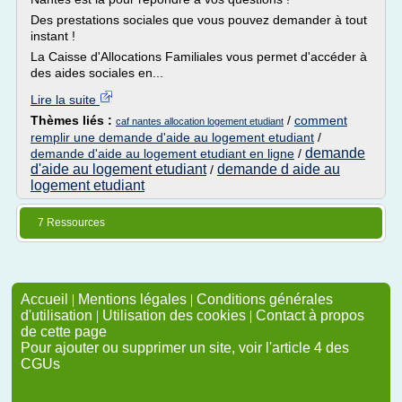
Des prestations sociales que vous pouvez demander à tout
instant !
La Caisse d'Allocations Familiales vous permet d'accéder à
des aides sociales en...
Lire la suite
Thèmes liés :
/
comment
caf nantes allocation logement etudiant
remplir une demande d'aide au logement etudiant
/
demande
demande d'aide au logement etudiant en ligne
/
d'aide au logement etudiant
demande d aide au
/
logement etudiant
7 Ressources
Accueil
|
Mentions légales
|
Conditions générales
d'utilisation
|
Utilisation des cookies
|
Contact à propos
de cette page
Pour ajouter ou supprimer un site, voir l'article 4 des
CGUs