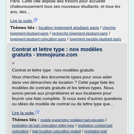
Paris. Cette ville déploie des trésors pour accueillir
chaleureusement tous ses nouveaux étudiants, et tous les
ans, des...
Lire la suite
Thèmes liés :
location logement etudiant paris
/
cherche
/
/
logement etudiant paris
recherche logement etudiant paris
/
logement etudiant colocation paris
logement meuble etudiant paris
Contrat et lettre type : nos modèles
gratuits - Immojeune.com
>
Contrat et lettre type : nos modèles gratuits
Vous cherchez des documents types pour vous aider
dans vos démarches de location ? Cette page liste les
modèles de contrats gratuits et les lettres types. Nous
avons pensé aux propriétaires et aux locataires pour
fournir une liste complète. Si vous avez d'autres questions
ou idées de modèle de contrat ou de lettre type que...
Lire la suite
Thèmes liés :
/
modele gratuit lettre resiliation bail colocation
/
resiliation de bail colocation lettre type
resiliation contrat bail
/
/
colocation
bail location colocation gratuit
resiliation bail