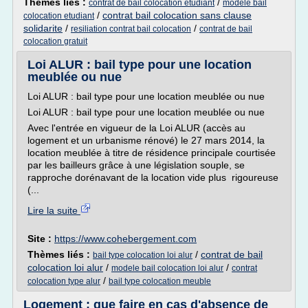
Thèmes liés :
/
contrat de bail colocation etudiant
modele bail
/
contrat bail colocation sans clause
colocation etudiant
solidarite
/
/
resiliation contrat bail colocation
contrat de bail
colocation gratuit
Loi ALUR : bail type pour une location
meublée ou nue
Loi ALUR : bail type pour une location meublée ou nue
Loi ALUR : bail type pour une location meublée ou nue
Avec l'entrée en vigueur de la Loi ALUR (accès au
logement et un urbanisme rénové) le 27 mars 2014, la
location meublée à titre de résidence principale courtisée
par les bailleurs grâce à une législation souple, se
rapproche dorénavant de la location vide plus rigoureuse
(...
Lire la suite
Site :
https://www.cohebergement.com
Thèmes liés :
/
contrat de bail
bail type colocation loi alur
colocation loi alur
/
/
modele bail colocation loi alur
contrat
/
colocation type alur
bail type colocation meuble
Logement : que faire en cas d'absence de