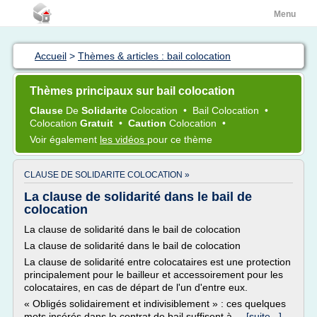
Menu
Accueil
>
Thèmes & articles : bail colocation
Thèmes principaux sur bail colocation
Clause
De
Solidarite
Colocation
•
Bail Colocation
•
Colocation
Gratuit
•
Caution
Colocation
•
Voir également
les vidéos
pour ce thème
CLAUSE DE SOLIDARITE COLOCATION »
La clause de solidarité dans le bail de
colocation
La clause de solidarité dans le bail de colocation
La clause de solidarité dans le bail de colocation
La clause de solidarité entre colocataires est une protection
principalement pour le bailleur et accessoirement pour les
colocataires, en cas de départ de l'un d'entre eux.
« Obligés solidairement et indivisiblement » : ces quelques
mots insérés dans le contrat de bail suffisent à...
[suite...]