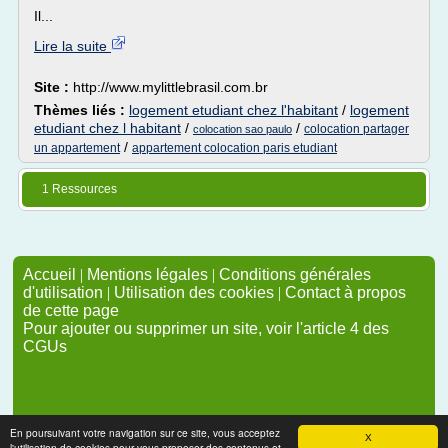
Il...
Lire la suite
Site :
http://www.mylittlebrasil.com.br
Thèmes liés :
logement etudiant chez l'habitant
/
logement
etudiant chez l habitant
/
/
colocation partager
colocation sao paulo
/
un appartement
appartement colocation paris etudiant
1 Ressources
Accueil
|
Mentions légales
|
Conditions générales
d'utilisation
|
Utilisation des cookies
|
Contact à propos
de cette page
Pour ajouter ou supprimer un site, voir l'article 4 des
CGUs
En poursuivant votre navigation sur ce site, vous acceptez
X
l'utilisation de cookies pour vous proposer des contenus et