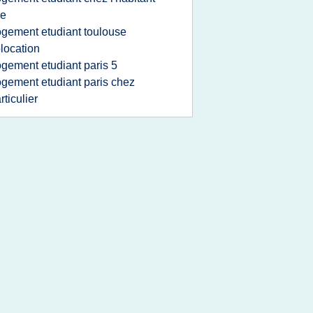
le
ogement etudiant toulouse
location
ogement etudiant paris 5
ogement etudiant paris chez
rticulier