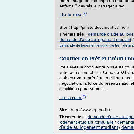
pourcentage de l'héritage de mon défun
enfants ? devrais je partager avec...
Lire la suite
Site :
http://juriste.documentissime.fr
Thèmes liés :
demande d'aide au logem
demande d'aide au logement etudiant
/
deman
demande de logement etudiant lettre
Courtier en Prêt et Crédit I
Vous avez le choix entre plusieurs cour
votre achat immobilier. Ceux de KG Cr
d'obtenir votre prêt à un meilleur taux. 
négociation, la force du réseau nationa
simplifiées pour vous et...
Lire la suite
Site :
http://www.kg-credit.fr
Thèmes liés :
demande d'aide au logem
logement etudiant formulaire
/
demande 
d'aide au logement etudiant
deman
/