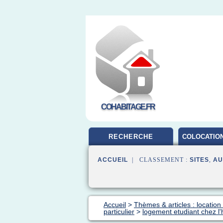
COHABITAGE.FR
RECHERCHE
COLOCATION
ACCUEIL
| CLASSEMENT :
SITES
,
AU
Accueil
>
Thèmes & articles : location
particulier
>
logement etudiant chez l'