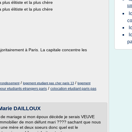
 plus élitiste et la plus chère
lil
 plus élitiste et la plus chère
l
co
l
l
pa
joritairement à Paris. La capitale concentre les
/
/
rrondissement
logement etudiant pas cher paris 13
logement
/
our etudiants etrangers paris
colocation etudiant paris pas
 Marie DAILLOUX
t de mariage si mon époux décède je serais VEUVE
 et immobilier de mon défunt mari ???? sachant que nous
 une mère et deux soeurs donc quel est le