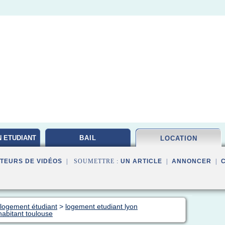
 ETUDIANT
BAIL
LOCATION
TEURS DE VIDÉOS
| SOUMETTRE :
UN ARTICLE
|
ANNONCER
|
 logement étudiant
>
logement etudiant lyon
habitant toulouse