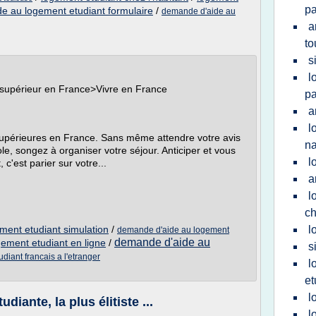
pa
e au logement etudiant formulaire
/
demande d'aide au
a
to
s
l
 supérieur en France>Vivre en France
pa
a
l
supérieures en France. Sans même attendre votre avis
na
le, songez à organiser votre séjour. Anticiper et vous
l
 c'est parier sur votre...
a
l
c
ent etudiant simulation
/
l
demande d'aide au logement
demande d'aide au
ement etudiant en ligne
/
s
diant francais a l'etranger
l
et
l
udiante, la plus élitiste ...
l