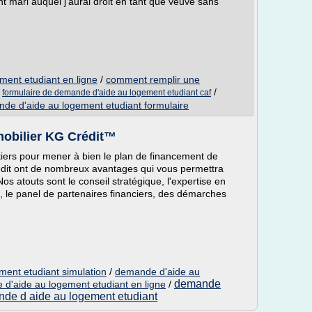
t mari auquel j'aurai droit en tant que veuve sans
ent etudiant en ligne
/
comment remplir une
/
/
formulaire de demande d'aide au logement etudiant caf
de d'aide au logement etudiant formulaire
mmobilier KG Crédit™
tiers pour mener à bien le plan de financement de
édit ont de nombreux avantages qui vous permettra
Nos atouts sont le conseil stratégique, l'expertise en
l, le panel de partenaires financiers, des démarches
ent etudiant simulation
/
demande d'aide au
demande
d'aide au logement etudiant en ligne
/
de d aide au logement etudiant