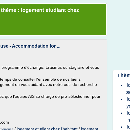
e thème : logement etudiant chez
use - Accommodation for ...
en programme d'échange, Erasmus ou stagiaire et vous
Thèm
temps de consulter l'ensemble de nos biens
ogement en vous aidant avec notre outil de recherche
l
pa
z que l'équipe AfS se charge de pré-sélectionner pour
l
ly
l
l'
t.com
l
/
logement etudiant chez l'habitant
/
logement
t toulouse