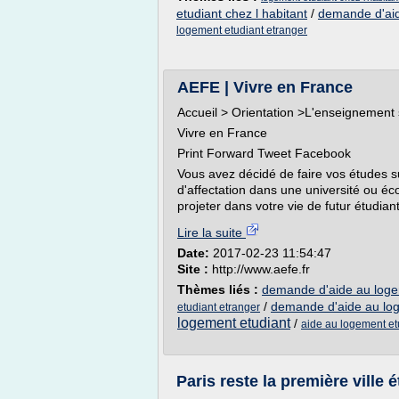
etudiant chez l habitant
/
demande d'aid
logement etudiant etranger
AEFE | Vivre en France
Accueil > Orientation >L'enseignement
Vivre en France
Print Forward Tweet Facebook
Vous avez décidé de faire vos études 
d'affectation dans une université ou éco
projeter dans votre vie de futur étudiant,
Lire la suite
Date:
2017-02-23 11:54:47
Site :
http://www.aefe.fr
Thèmes liés :
demande d'aide au logem
/
demande d'aide au log
etudiant etranger
logement etudiant
/
aide au logement etu
Paris reste la première ville ét