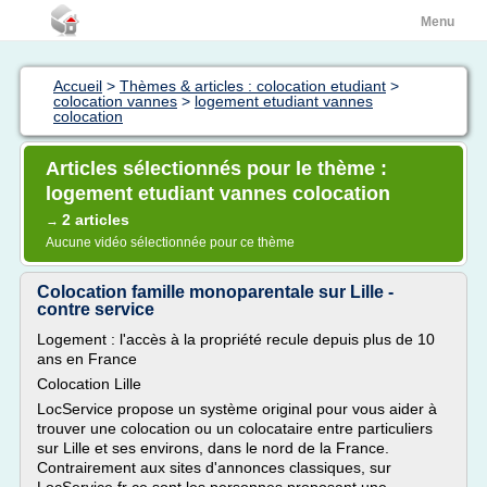
Menu
Accueil
>
Thèmes & articles : colocation etudiant
>
colocation vannes
>
logement etudiant vannes
colocation
Articles sélectionnés pour le thème :
logement etudiant vannes colocation
2 articles
→
Aucune vidéo sélectionnée pour ce thème
Colocation famille monoparentale sur Lille -
contre service
Logement : l'accès à la propriété recule depuis plus de 10
ans en France
Colocation Lille
LocService propose un système original pour vous aider à
trouver une colocation ou un colocataire entre particuliers
sur Lille et ses environs, dans le nord de la France.
Contrairement aux sites d'annonces classiques, sur