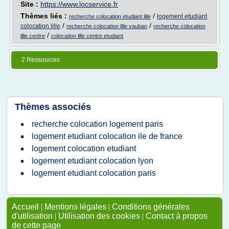
Site :
https://www.locservice.fr
Thèmes liés :
/
logement etudiant
recherche colocation etudiant lille
/
/
colocation lille
recherche colocation lille vauban
recherche colocation
/
lille centre
colocation lille centre etudiant
2 Ressources
Thèmes associés
recherche colocation logement paris
logement etudiant colocation ile de france
logement colocation etudiant
logement etudiant colocation lyon
logement etudiant colocation paris
Accueil
|
Mentions légales
|
Conditions générales
d'utilisation
|
Utilisation des cookies
|
Contact à propos
de cette page