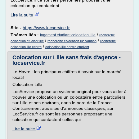
LocService.fr ce sont les personnes proposant une
colocation qui contactent...
Lire la suite
Site :
https://www.locservice.fr
Thèmes liés :
/
logement etudiant colocation lille
recherche
/
/
colocation etudiant lille
recherche colocation lille vauban
recherche
/
colocation lille centre
colocation lille centre etudiant
Colocation sur Lille sans frais d'agence -
locservice.fr
Le Havre : les principaux chiffres à savoir sur le marché
locatif
Colocation Lille
LocService propose un système original pour vous aider à
trouver une colocation ou un colocataire entre particuliers
sur Lille et ses environs, dans le nord de la France.
Contrairement aux sites d'annonces classiques, sur
LocService.fr ce sont les personnes proposant une
colocation qui contactent celles qui...
Lire la suite