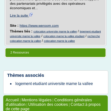
des partenariats privilégiés avec des opérateurs
économiques et...
Lire la suite
Site :
https://www.weroom.com
Thèmes liés :
/
colocation universite marne la vallee
logement etudiant
/
/
universite marne la vallee
colocation marne la vallee etudiant
recherche
/
colocation marne la vallee
colocation marne la vallee
2 Ressources
Thèmes associés
logement etudiant universite marne la vallee
Accueil
|
Mentions légales
|
Conditions générales
d'utilisation
|
Utilisation des cookies
|
Contact à propos
de cette page