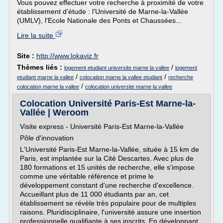
Vous pouvez effectuer votre recherche à proximité de votre
établissement d'étude : l'Université de Marne-la-Vallée
(UMLV), l'Ecole Nationale des Ponts et Chaussées...
Lire la suite
Site :
http://www.lokaviz.fr
Thèmes liés :
/
logement etudiant universite marne la vallee
logement
/
/
etudiant marne la vallee
colocation marne la vallee etudiant
recherche
/
colocation marne la vallee
colocation universite marne la vallee
Colocation Université Paris-Est Marne-la-
Vallée | Weroom
Visite express - Université Paris-Est Marne-la-Vallée
Pôle d'innovation
L'Université Paris-Est Marne-la-Vallée, située à 15 km de
Paris, est implantée sur la Cité Descartes. Avec plus de
180 formations et 15 unités de recherche, elle s'impose
comme une véritable référence et prime le
développement constant d'une recherche d'excellence.
Accueillant plus de 11 000 étudiants par an, cet
établissement se révèle très populaire pour de multiples
raisons. Pluridisciplinaire, l'université assure une insertion
professionnelle qualifiante à ses inscrits. En développant