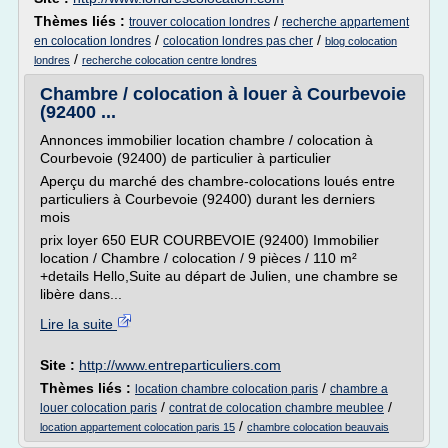
Thèmes liés :
/
trouver colocation londres
recherche appartement
/
/
en colocation londres
colocation londres pas cher
blog colocation
/
londres
recherche colocation centre londres
Chambre / colocation à louer à Courbevoie
(92400 ...
Annonces immobilier location chambre / colocation à
Courbevoie (92400) de particulier à particulier
Aperçu du marché des chambre-colocations loués entre
particuliers à Courbevoie (92400) durant les derniers
mois
prix loyer 650 EUR COURBEVOIE (92400) Immobilier
location / Chambre / colocation / 9 pièces / 110 m²
+details Hello,Suite au départ de Julien, une chambre se
libère dans...
Lire la suite
Site :
http://www.entreparticuliers.com
Thèmes liés :
/
location chambre colocation paris
chambre a
/
/
louer colocation paris
contrat de colocation chambre meublee
/
location appartement colocation paris 15
chambre colocation beauvais