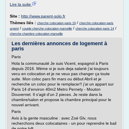
Lire la suite
Site :
http://www.parent-solo.fr
Thèmes liés :
/
cherche colocation paris 19
cherche colocation paris
/
/
/
urgent
couple cherche colocation marseille
cherche colocation paris 14
cherche chambre colocation marseille
Les dernières annonces de logement à
paris
Paris
Hola la communauté Je suis Vicent, espagnol à Paris
depuis 2016. Mème si je suis deja salarié j'ai toujours
vecu en colocation et je ne veux pas changer ça toute
suite. Mon coloc pars fin mars ou début Abril et je
recherche un coloc pour le remplacer!! j'ai un appart sur
Paris 14 d'environ 40m2 Metro Pernety - Mouton
Douvernet. Il s'agit d'un 2 pieces. Je reste dans la
chambre/salon et propose la chambre principal pour le
nouvel arrivant.
Paris
Avis à la gente masculine : avec Zoé Glv, nous
recherchons deux colocataires - un pour reprendre le bail
de notre loft...