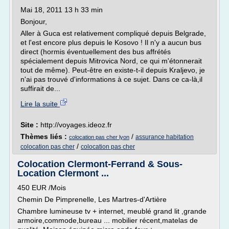
Mai 18, 2011 13 h 33 min
Bonjour,
Aller à Guca est relativement compliqué depuis Belgrade,
et l'est encore plus depuis le Kosovo ! Il n'y a aucun bus
direct (hormis éventuellement des bus affrétés
spécialement depuis Mitrovica Nord, ce qui m'étonnerait
tout de même). Peut-être en existe-t-il depuis Kraljevo, je
n'ai pas trouvé d'informations à ce sujet. Dans ce ca-là,il
suffirait de...
Lire la suite
Site :
http://voyages.ideoz.fr
Thèmes liés :
/
assurance habitation
colocation pas cher lyon
/
colocation pas cher
colocation pas cher
Colocation Clermont-Ferrand & Sous-
Location Clermont ...
450 EUR /Mois
Chemin De Pimprenelle, Les Martres-d'Artière
Chambre lumineuse tv + internet, meublé grand lit ,grande
armoire,commode,bureau ... mobilier récent,matelas de