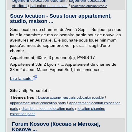
logement colocation etudiant
/
logement colocation
etudiant
/
/
bail colocation etudiant
colocation etudiant lyon 2
Sous location - Sous louer appartement,
studio, maison ...
Sous location de chambre de Avril à Sep ... Bonjour, je sous
loue la chambre de ma colocataire partie pour de nouvelles
aventures en Australie. Elle souhaite sous louer minimum
jusqu'au mois de septembre, voir plus... Il s'agit d'une
chambr ...
Appartement, 60m², 3 personne(s), PARIS 17
Appartement 33m2 Lyon 7 ... Appartement de charme de
33 m2 à Jean Macé. Exposé Sud, très lumineux....
Lire la suite
Site :
http://e-sublet.fr
Thèmes liés :
/
location appartement paris colocation possible
/
appartement louer colocation paris
appartement location colocation
/
/
paris
chambre a louer colocation paris
location chambre
colocation paris
Forum Kosovo (Косово и Метохиј,
Kosovë ...