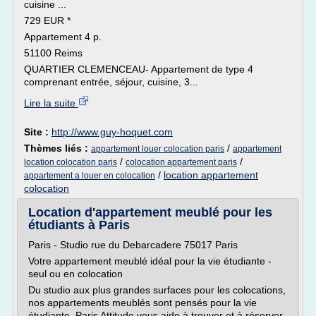
cuisine ...
729 EUR *
Appartement 4 p.
51100 Reims
QUARTIER CLEMENCEAU- Appartement de type 4
comprenant entrée, séjour, cuisine, 3...
Lire la suite
Site :
http://www.guy-hoquet.com
Thèmes liés :
/
appartement louer colocation paris
appartement
/
/
location colocation paris
colocation appartement paris
/
location appartement
appartement a louer en colocation
colocation
Location d'appartement meublé pour les
étudiants à Paris
Paris - Studio rue du Debarcadere 75017 Paris
Votre appartement meublé idéal pour la vie étudiante -
seul ou en colocation
Du studio aux plus grandes surfaces pour les colocations,
nos appartements meublés sont pensés pour la vie
étudiante, Paris Attitude vous aide à trouver et à réserver