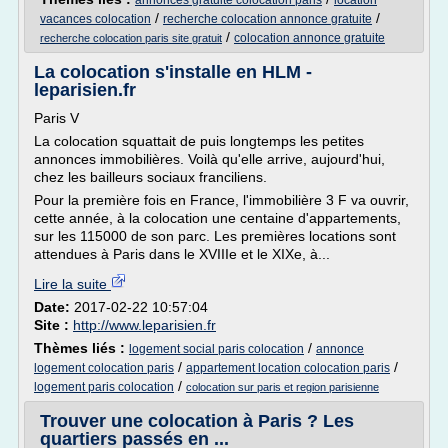
annonces gratuite colocation paris
location
/
/
vacances colocation
recherche colocation annonce gratuite
/
colocation annonce gratuite
recherche colocation paris site gratuit
La colocation s'installe en HLM -
leparisien.fr
Paris V
La colocation squattait de puis longtemps les petites
annonces immobilières. Voilà qu'elle arrive, aujourd'hui,
chez les bailleurs sociaux franciliens.
Pour la première fois en France, l'immobilière 3 F va ouvrir,
cette année, à la colocation une centaine d'appartements,
sur les 115000 de son parc. Les premières locations sont
attendues à Paris dans le XVIIIe et le XIXe, à...
Lire la suite
Date:
2017-02-22 10:57:04
Site :
http://www.leparisien.fr
Thèmes liés :
/
logement social paris colocation
annonce
/
/
logement colocation paris
appartement location colocation paris
/
logement paris colocation
colocation sur paris et region parisienne
Trouver une colocation à Paris ? Les
quartiers passés en ...