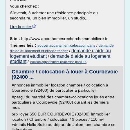
Vous cherchez :
A investir, à acheter une résidence principale ou
secondaire, un bien immobilier, un studio,...
Lire la suite
Site :
http://www.abouthomesrechercheimmobiliere.fr
Thèmes liés :
/
trouver appartement colocation paris
demande
demande d'aide au
/
d'aide au logement etudiant etranger
logement etudiant
demande d aide au logement
/
etudiant
/
location appartement colocation paris 15
Chambre / colocation à louer à Courbevoie
(92400 ...
Annonces immobilier location chambre / colocation à
Courbevoie (92400) de particulier à particulier
Aperçu du marché des chambre-colocations loués entre
particuliers à Courbevoie (92400) durant les derniers
mois
prix loyer 650 EUR COURBEVOIE (92400) Immobilier
location / Chambre / colocation / 9 pièces / 110 m²
+details Hello,Suite au départ de Julien, une chambre se
libère dans...