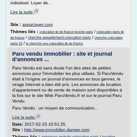
individuel. Loyer de...
Lire la suite
Site :
appartager.com
Thèmes liés :
/
colocation ile de france proche paris
colocation paris ile
/
/
cherche appartement colocation paris
de france
cherche colocation
/
paris 15
je cherche une colocation ile de france
Paru vendu immobilier : site et journal
d’annonces ...
Paru Vendu est sans doute l'un des sites de petites
annonces pour l'immobilier les plus utilisés. Si ParuVendu
était à l'origine un journal d'annonces en tous genres, le
virage Internet a bien été pris. Les annonces de location
d'appartement ou de vente de maison sont disponibles à
la fois sur le site Web ParuVendu.fr et sur le journal Paru
Vendu.
Paru Vendu : un moyen de communication...
Lire la suite
Date:
2017-02-23 10:51:25
Site :
http://www.immobilier-danger.com
Thèmes liés :
/