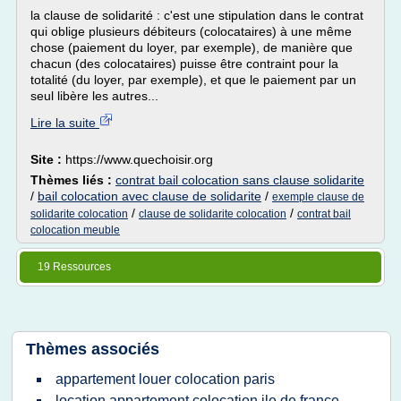
la clause de solidarité : c'est une stipulation dans le contrat
qui oblige plusieurs débiteurs (colocataires) à une même
chose (paiement du loyer, par exemple), de manière que
chacun (des colocataires) puisse être contraint pour la
totalité (du loyer, par exemple), et que le paiement par un
seul libère les autres...
Lire la suite
Site :
https://www.quechoisir.org
Thèmes liés :
contrat bail colocation sans clause solidarite
/
bail colocation avec clause de solidarite
/
exemple clause de
/
/
solidarite colocation
clause de solidarite colocation
contrat bail
colocation meuble
19 Ressources
Thèmes associés
appartement louer colocation paris
location appartement colocation ile de france