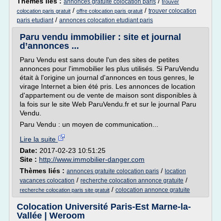
Thèmes liés :
/
annonces gratuite colocation paris
trouver
/
/
trouver colocation
colocation paris gratuit
offre colocation paris gratuit
/
paris etudiant
annonces colocation etudiant paris
Paru vendu immobilier : site et journal
d’annonces ...
Paru Vendu est sans doute l'un des sites de petites
annonces pour l'immobilier les plus utilisés. Si ParuVendu
était à l'origine un journal d'annonces en tous genres, le
virage Internet a bien été pris. Les annonces de location
d'appartement ou de vente de maison sont disponibles à
la fois sur le site Web ParuVendu.fr et sur le journal Paru
Vendu.
Paru Vendu : un moyen de communication...
Lire la suite
Date:
2017-02-23 10:51:25
Site :
http://www.immobilier-danger.com
Thèmes liés :
/
annonces gratuite colocation paris
location
/
/
vacances colocation
recherche colocation annonce gratuite
/
colocation annonce gratuite
recherche colocation paris site gratuit
Colocation Université Paris-Est Marne-la-
Vallée | Weroom