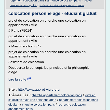
/
/
logement colocation paris
annonce colocation paris
trouver
/
colocation paris gratuit
recherche colocation paris site gratuit
colocation personne age - etudiant gratuit
projet de colocation en cherche une colocation en
appartement / ville
à Paris (75014)
projet de colocation en cherche une colocation en
appartement / ville
à Maisons-alfort (94)
projet de colocation en cherche une colocation en
appartement / ville
Assistant de colocation
Découvrez le concept, les principes et la philosophie
d'Age...
Lire la suite
Site :
http://www.age-et-vivre.org
Thèmes liés :
/
cherche appartement colocation paris
vivre en
/
colocation avec une personne agee
appartement colocation paris
/
/
etudiant
cherche colocation paris
recherche colocation
appartement paris