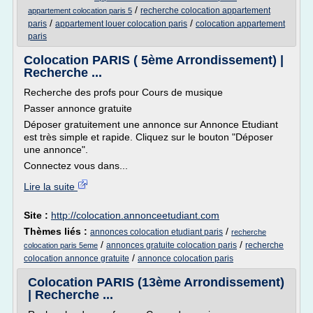
/
recherche colocation appartement
appartement colocation paris 5
/
/
paris
appartement louer colocation paris
colocation appartement
paris
Colocation PARIS ( 5ème Arrondissement) |
Recherche ...
Recherche des profs pour Cours de musique
Passer annonce gratuite
Déposer gratuitement une annonce sur Annonce Etudiant
est très simple et rapide. Cliquez sur le bouton "Déposer
une annonce".
Connectez vous dans...
Lire la suite
Site :
http://colocation.annonceetudiant.com
Thèmes liés :
/
annonces colocation etudiant paris
recherche
/
/
annonces gratuite colocation paris
recherche
colocation paris 5eme
/
colocation annonce gratuite
annonce colocation paris
Colocation PARIS (13ème Arrondissement)
| Recherche ...