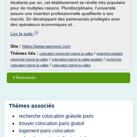
étudiants par an, cet établissement se révèle très populaire
pour de multiples raisons. Pluridisciplinaire, l'université
assure une insertion professionnelle qualifiante à ses
inscrits. En développant des partenariats privilégiés avec
des opérateurs économiques et...
Lire la suite
Site :
https://www.weroom.com
Thèmes liés :
/
colocation universite marne la vallee
logement etudiant
/
/
universite marne la vallee
colocation marne la vallee etudiant
recherche
/
colocation marne la vallee
colocation marne la vallee
9 Ressources
Thèmes associés
recherche colocation gratuite paris
trouver colocation paris gratuit
logement paris colocation