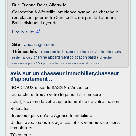
Rue Etienne Dolet, Alfortville
Collocation à Alfortville, ambiance sympa, on cherche le
remplaçant pour notre 3me colloc qui part le 1er mars.
Bail individuel. Loyer de...
Lire la suite
Site :
appartager.com
Thèmes liés :
/
colocation ile de france proche paris
colocation paris
/
/
cherche appartement colocation paris
ile de france
cherche
/
colocation paris 15
je cherche une colocation ile de france
avis sur un chasseur immobilier,chasseur
d'appartement ...
BORDEAUX et sur le BASSIN d'Arcachon
recherche et trouve votre logement sur mesure !
achat, location de votre appartement ou de votre maison,
Relocation
Beaucoup plus qu'une Agence Immobilière !
Un lien avec toutes les agences et les vendeurs de biens
immobiliers
Téléphone