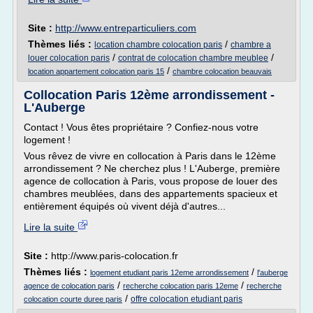
Site :
http://www.entreparticuliers.com
Thèmes liés :
/
location chambre colocation paris
chambre a
/
/
louer colocation paris
contrat de colocation chambre meublee
/
location appartement colocation paris 15
chambre colocation beauvais
Collocation Paris 12ème arrondissement -
L'Auberge
Contact ! Vous êtes propriétaire ? Confiez-nous votre
logement !
Vous rêvez de vivre en collocation à Paris dans le 12ème
arrondissement ? Ne cherchez plus ! L'Auberge, première
agence de collocation à Paris, vous propose de louer des
chambres meublées, dans des appartements spacieux et
entièrement équipés où vivent déjà d'autres...
Lire la suite
Site :
http://www.paris-colocation.fr
Thèmes liés :
/
logement etudiant paris 12eme arrondissement
l'auberge
/
/
agence de colocation paris
recherche colocation paris 12eme
recherche
/
offre colocation etudiant paris
colocation courte duree paris