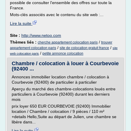
possible de consulter l'ensemble des offres sur toute la
France.
Mots-clés associés avec le contenu du site web :...
Lire la suite
Site :
http://www.netoo.com
Thèmes liés :
/
cherche appartement colocation paris
trouver
/
/
appartement colocation paris
site de colocation gratuit france
site
/
petite annonce colocation
web colocation paris
Chambre / colocation à louer à Courbevoie
(92400 ...
Annonces immobilier location chambre / colocation à
Courbevoie (92400) de particulier à particulier
Aperçu du marché des chambre-colocations loués entre
particuliers à Courbevoie (92400) durant les derniers
mois
prix loyer 650 EUR COURBEVOIE (92400) Immobilier
location / Chambre / colocation / 9 pièces / 110 m²
+details Hello,Suite au départ de Julien, une chambre se
libère dans...
Lire la suite