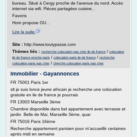
bureau. Situé à Cergy proche de l'avenue du nord. Accès
internet via wifi. Pièces partagées cuisine...
Favoris
Hom propose OU...
Lire la suite
Site :
http://www.toutypasse.com
Thèmes liés :
/
recherche colocation pas cher ile de france
colocation
/
/
ile de france proche paris
colocation paris ile de france
recherche
/
colocation paris pas cher
cherche colocation paris pas cher
Immobilier - Gayannonces
FR 75001 Paris 1er
slt je suis lonce jeune africain je recherche une colocation
gratuite en ile de france je pourrais
FR 13003 Marseille 3ème
Chambre disponible dans bel appartement avec terrasse et
jardin. Belle de Mai, Marseille 3ème, quar
FR 75016 Paris 16ème
Recherche appartement parisien pour m'accueillir certaines
après midi en semaine