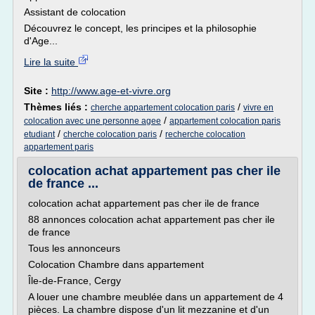
Assistant de colocation
Découvrez le concept, les principes et la philosophie
d'Age...
Lire la suite
Site :
http://www.age-et-vivre.org
Thèmes liés :
/
cherche appartement colocation paris
vivre en
/
colocation avec une personne agee
appartement colocation paris
/
/
etudiant
cherche colocation paris
recherche colocation
appartement paris
colocation achat appartement pas cher ile
de france ...
colocation achat appartement pas cher ile de france
88 annonces colocation achat appartement pas cher ile
de france
Tous les annonceurs
Colocation Chambre dans appartement
Île-de-France, Cergy
A louer une chambre meublée dans un appartement de 4
pièces. La chambre dispose d'un lit mezzanine et d'un