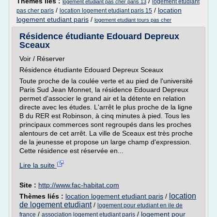
Thèmes liés :
/
logement etudiant
logement etudiant pas cher paris 13
/
/
location
pas cher paris
location logement etudiant paris 15
logement etudiant paris
/
logement etudiant tours pas cher
Résidence étudiante Edouard Depreux
Sceaux
Voir / Réserver
Résidence étudiante Edouard Depreux Sceaux
Toute proche de la coulée verte et au pied de l'université
Paris Sud Jean Monnet, la résidence Edouard Depreux
permet d'associer le grand air et la détente en relation
directe avec les études. L'arrêt le plus proche de la ligne
B du RER est Robinson, à cinq minutes à pied. Tous les
principaux commerces sont regroupés dans les proches
alentours de cet arrêt. La ville de Sceaux est très proche
de la jeunesse et propose un large champ d'expression.
Cette résidence est réservée en...
Lire la suite
Site :
http://www.fac-habitat.com
location
Thèmes liés :
location logement etudiant paris
/
de logement etudiant
/
logement pour etudiant en ile de
/
/
logement pour
france
association logement etudiant paris