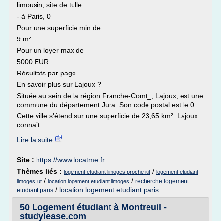
limousin, site de tulle
- à Paris, 0
Pour une superficie min de
9 m²
Pour un loyer max de
5000 EUR
Résultats par page
En savoir plus sur Lajoux ?
Située au sein de la région Franche-Comt_, Lajoux, est une
commune du département Jura. Son code postal est le 0.
Cette ville s'étend sur une superficie de 23,65 km². Lajoux
connaît...
Lire la suite
Site :
https://www.locatme.fr
Thèmes liés :
/
logement etudiant limoges proche iut
logement etudiant
/
/
recherche logement
limoges iut
location logement etudiant limoges
/
location logement etudiant paris
etudiant paris
50 Logement étudiant à Montreuil -
studylease.com