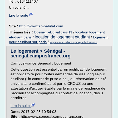
Tél : 0164111407
Université...
Lire la suite
Site :
http://www.fac-habitat.com
Thèmes liés :
/
location logement
logement etudiant paris 13
location de logement etudiant
etudiant paris
/
/
logement
pour etudiant sur paris
/
logement etudiant epinay villetaneuse
Le logement > Sénégal -
senegal.campusfrance.org
CampusFrance Sénégal , Logement
Cette question est essentiel car un justificatif de logement
est obligatoire pour toutes demandes de visa long séjour
étudiant (Un contrat de prise à bail, ou réservation en cité
universitaire confirmé au et par le CROUS ou une
attestation d'accueil établie par la mairie de résidence de
l'accueillant accompagnée du contrat de location, des 3
dernières...
Lire la suite
Date:
2017-02-23 10:54:03
Site :
http://www.senegal.campusfrance.org