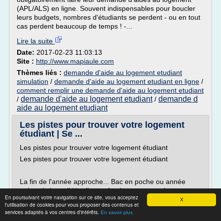
(APL/ALS) en ligne. Souvent indispensables pour boucler
leurs budgets, nombres d'étudiants se perdent - ou en tout
cas perdent beaucoup de temps ! -...
Lire la suite
Date:
2017-02-23 11:03:13
Site :
http://www.mapiaule.com
Thèmes liés :
demande d'aide au logement etudiant
simulation
/
demande d'aide au logement etudiant en ligne
/
comment remplir une demande d'aide au logement etudiant
demande d'aide au logement etudiant
demande d
/
/
aide au logement etudiant
Les pistes pour trouver votre logement
étudiant | Se ...
Les pistes pour trouver votre logement étudiant
Les pistes pour trouver votre logement étudiant
La fin de l'année approche... Bac en poche ou année
universitaire validée, il vous faudra trouver un logement
En poursuivant votre navigation sur ce site, vous acceptez
pour septembre/octobre. La recherche d'une location
X
l'utilisation de cookies pour vous proposer des contenus et
n'est pas de tout repos. Pas de panique, nous vous
services adaptés à vos centres d'intérêts.
En savoir plus
donnons les pistes pour trouver le logement et les aides