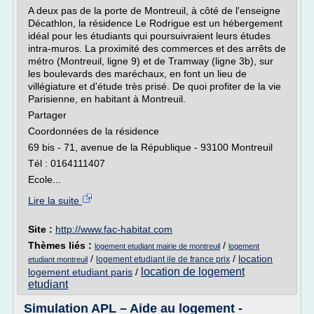
A deux pas de la porte de Montreuil, à côté de l'enseigne
Décathlon, la résidence Le Rodrigue est un hébergement
idéal pour les étudiants qui poursuivraient leurs études
intra-muros. La proximité des commerces et des arrêts de
métro (Montreuil, ligne 9) et de Tramway (ligne 3b), sur
les boulevards des maréchaux, en font un lieu de
villégiature et d'étude très prisé. De quoi profiter de la vie
Parisienne, en habitant à Montreuil.
Partager
Coordonnées de la résidence
69 bis - 71, avenue de la République - 93100 Montreuil
Tél : 0164111407
Ecole...
Lire la suite
Site :
http://www.fac-habitat.com
Thèmes liés :
/
logement etudiant mairie de montreuil
logement
/
/
location
logement etudiant ile de france prix
etudiant montreuil
location de logement
logement etudiant paris
/
etudiant
Simulation APL – Aide au logement -