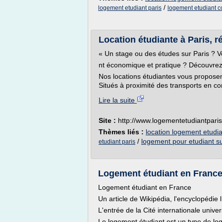
/
logement etudiant paris
logement etudiant co
Location étudiante à Paris, ré
« Un stage ou des études sur Paris ? 
nt économique et pratique ? Découvrez 
Nos locations étudiantes vous proposen
Situés à proximité des transports en co
Lire la suite
Site :
http://www.logementetudiantparis
Thèmes liés :
location logement etudia
/
logement pour etudiant su
etudiant paris
Logement étudiant en Franc
Logement étudiant en France
Un article de Wikipédia, l'encyclopédie l
L'entrée de la Cité internationale univer
Le logement étudiant est un type de lo