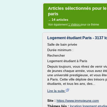
Articles sélectionnés pour l
paris
14 articles
→
Voir également
1 Vidéos
pour ce thème
Logement étudiant Paris - 3137 l
Salle de bain privée
Durée minimum :
Rechercher
Logement étudiant à Paris
Depuis toujours, vous rêvez de venir vi
de jeunes chaque année, vous avez été 
une université prestigieuse, et vous êt
à Paris. Cette ville déploie des trésor
étudiants, et tous les ans, des...
Lire la suite
Site :
https://www.immojeune.com
Thèmes liés :
location logement etudia