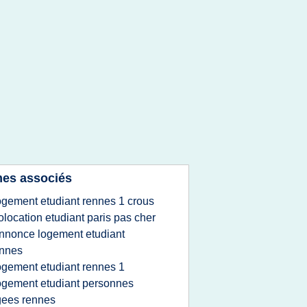
es associés
ogement etudiant rennes 1 crous
olocation etudiant paris pas cher
nnonce logement etudiant
ennes
ogement etudiant rennes 1
ogement etudiant personnes
gees rennes