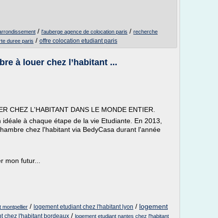
/
/
 arrondissement
l'auberge agence de colocation paris
recherche
/
offre colocation etudiant paris
te duree paris
 à louer chez l’habitant ...
ER CHEZ L'HABITANT DANS LE MONDE ENTIER.
n idéale à chaque étape de la vie Etudiante. En 2013,
chambre chez l'habitant via BedyCasa durant l'année
r mon futur...
/
/
logement
logement etudiant chez l'habitant lyon
t montpellier
/
t chez l'habitant bordeaux
logement etudiant nantes chez l'habitant