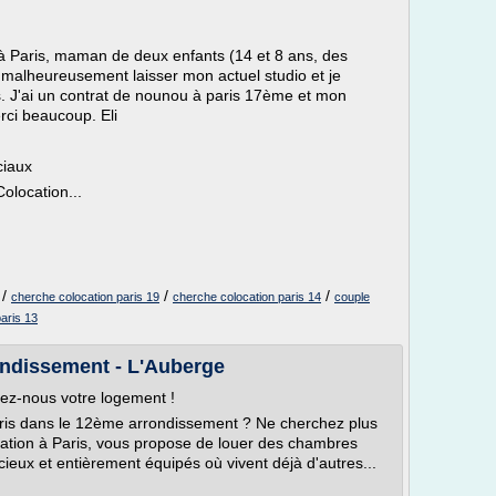
 à Paris, maman de deux enfants (14 et 8 ans, des
s malheureusement laisser mon actuel studio et je
. J'ai un contrat de nounou à paris 17ème et mon
ci beaucoup. Eli
ciaux
olocation...
/
/
/
cherche colocation paris 19
cherche colocation paris 14
couple
aris 13
ondissement - L'Auberge
iez-nous votre logement !
Paris dans le 12ème arrondissement ? Ne cherchez plus
cation à Paris, vous propose de louer des chambres
ux et entièrement équipés où vivent déjà d'autres...