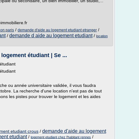
cipale ou secondaire, un bien immobilier, un studio,...
mmobiliere.fr
/
/
ion paris
demande d'aide au logement etudiant etranger
ant
demande d aide au logement etudiant
/
/
location
logement étudiant | Se ...
étudiant
étudiant
che ou année universitaire validée, il vous faudra
obre. La recherche d'une location n'est pas de tout
ns les pistes pour trouver le logement et les aides
demande d'aide au logement
ment etudiant crous
/
ent etudiant
/
/
logement etudiant chez l'habitant rennes