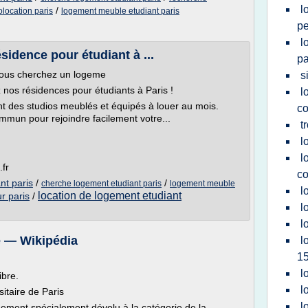
l
/
location paris
logement meuble etudiant paris
pe
l
sidence pour étudiant à ...
pa
Vous cherchez un logeme
s
nos résidences pour étudiants à Paris !
l
t des studios meublés et équipés à louer au mois.
co
mmun pour rejoindre facilement votre...
t
l
l
.fr
co
nt paris
/
/
cherche logement etudiant paris
logement meuble
l
location de logement etudiant
r paris
/
l
l
e — Wikipédia
l
1
l
ibre.
l
sitaire de Paris
l
gement spécialement dévolu à la catégorie de la