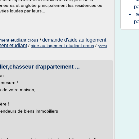
érieures et englobe principalement les résidences ou
pa
ivées louées par leurs...
r
pa
demande d'aide au logement
ment etudiant crous
/
ent etudiant
/
aide au logement etudiant crous
/
portail
ier,chasseur d'appartement ...
on
 mesure !
u de votre maison,
ère !
 vendeurs de biens immobiliers