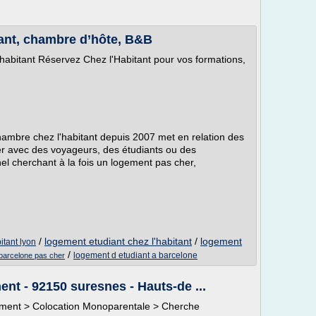
tant, chambre d’hôte, B&B
habitant Réservez Chez l'Habitant pour vos formations,
hambre chez l'habitant depuis 2007 met en relation des
r avec des voyageurs, des étudiants ou des
l cherchant à la fois un logement pas cher,
/
logement etudiant chez l'habitant
/
logement
itant lyon
/
logement d etudiant a barcelone
 barcelone pas cher
nt - 92150 suresnes - Hauts-de ...
gement > Colocation Monoparentale > Cherche