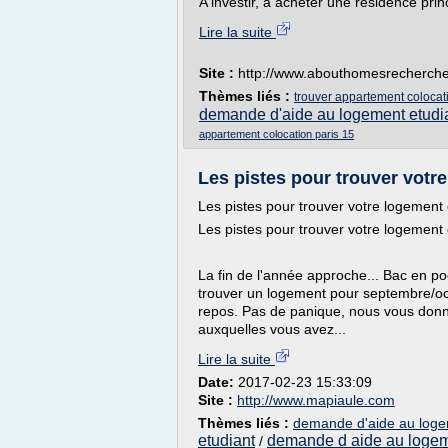
A investir, à acheter une résidence prin
Lire la suite
Site :
http://www.abouthomesrecherchei
Thèmes liés :
trouver appartement colocat
demande d'aide au logement etudi
appartement colocation paris 15
Les pistes pour trouver votre 
Les pistes pour trouver votre logement 
Les pistes pour trouver votre logement 
La fin de l'année approche... Bac en po
trouver un logement pour septembre/oct
repos. Pas de panique, nous vous donno
auxquelles vous avez...
Lire la suite
Date:
2017-02-23 15:33:09
Site :
http://www.mapiaule.com
Thèmes liés :
demande d'aide au loge
etudiant
demande d aide au logem
/