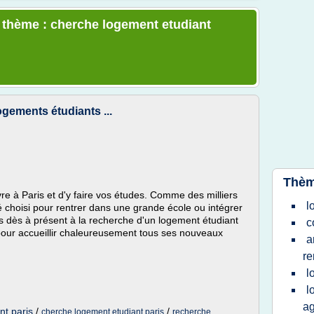
e thème : cherche logement etudiant
ogements étudiants ...
Thèm
vre à Paris et d'y faire vos études. Comme des milliers
l
choisi pour rentrer dans une grande école ou intégrer
es dès à présent à la recherche d'un logement étudiant
c
s pour accueillir chaleureusement tous ses nouveaux
a
r
l
l
a
nt paris
/
/
cherche logement etudiant paris
recherche