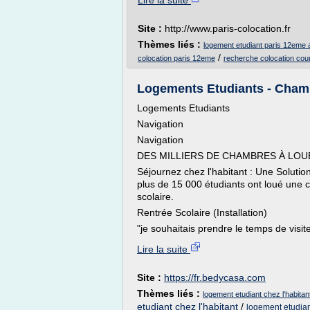
Lire la suite
Site :
http://www.paris-colocation.fr
Thèmes liés :
logement etudiant paris 12eme
/
colocation paris 12eme
recherche colocation cour
Logements Etudiants - Chambre
Logements Etudiants
Navigation
Navigation
DES MILLIERS DE CHAMBRES À LOU
Séjournez chez l'habitant : Une Solutio
plus de 15 000 étudiants ont loué une 
scolaire.
Rentrée Scolaire (Installation)
"je souhaitais prendre le temps de visite
Lire la suite
Site :
https://fr.bedycasa.com
Thèmes liés :
logement etudiant chez l'habitan
etudiant chez l'habitant
/
logement etudian