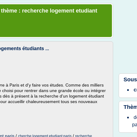
e thème : recherche logement etudiant
ogements étudiants ...
Sous
vre à Paris et d'y faire vos études. Comme des milliers
c
choisi pour rentrer dans une grande école ou intégrer
es dès à présent à la recherche d'un logement étudiant
s pour accueillir chaleureusement tous ses nouveaux
Thèm
d
pa
nt paris
/
/
cherche logement etudiant paris
recherche