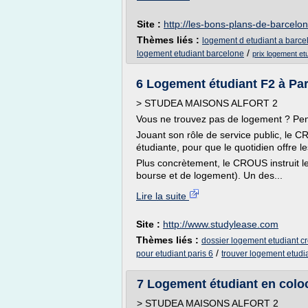
Site :
http://les-bons-plans-de-barcelo
Thèmes liés :
logement d etudiant a barce
/
logement etudiant barcelone
prix logement et
6 Logement étudiant F2 à Par
> STUDEA MAISONS ALFORT 2
Vous ne trouvez pas de logement ? Pe
Jouant son rôle de service public, le C
étudiante, pour que le quotidien offre l
Plus concrètement, le CROUS instruit l
bourse et de logement). Un des...
Lire la suite
Site :
http://www.studylease.com
Thèmes liés :
dossier logement etudiant cr
/
pour etudiant paris 6
trouver logement etudia
7 Logement étudiant en coloc
> STUDEA MAISONS ALFORT 2