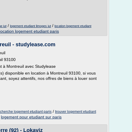
/
/
e iut
logement etudiant limoges iut
location logement etudiant
location logement etudiant paris
reuil - studylease.com
uil
uil 93100
t à Montreuil avec Studylease
) disponible en location à Montreuil 93100, si vous
nt, soyez attentifs, nos offres de biens à louer sont
/
echerche logement etudiant paris
trouver logement etudiant
/
logement pour etudiant sur paris
re (92) - Lokaviz