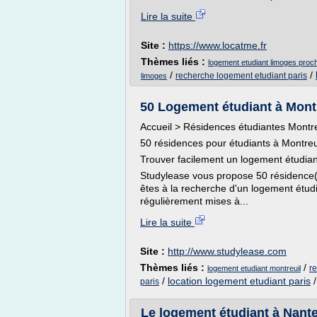
Lire la suite
Site :
https://www.locatme.fr
Thèmes liés :
logement etudiant limoges proch
/
/
recherche logement etudiant paris
limoges
50 Logement étudiant à Mont
Accueil > Résidences étudiantes Montre
50 résidences pour étudiants à Montre
Trouver facilement un logement étudian
Studylease vous propose 50 résidence(s
êtes à la recherche d'un logement étudia
régulièrement mises à...
Lire la suite
Site :
http://www.studylease.com
Thèmes liés :
/
r
logement etudiant montreuil
/
location logement etudiant paris
paris
Le logement étudiant à Nanter