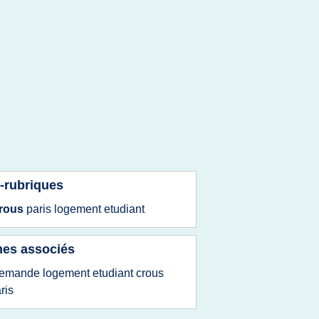
-rubriques
rous
paris logement etudiant
es associés
emande logement etudiant crous
ris