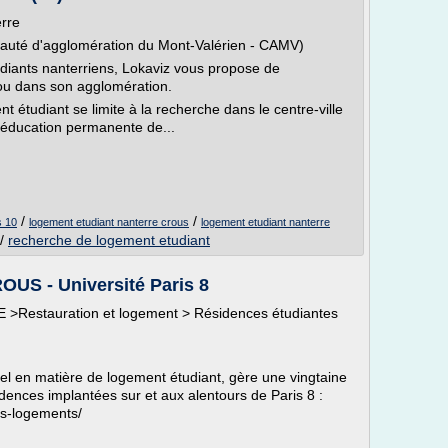
erre
uté d'agglomération du Mont-Valérien - CAMV)
udiants nanterriens, Lokaviz vous propose de
ou dans son agglomération.
t étudiant se limite à la recherche dans le centre-ville
'éducation permanente de...
/
/
s 10
logement etudiant nanterre crous
logement etudiant nanterre
/
recherche de logement etudiant
OUS - Université Paris 8
TE >Restauration et logement > Résidences étudiantes
l en matière de logement étudiant, gère une vingtaine
idences implantées sur et aux alentours de Paris 8 :
os-logements/