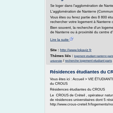
Se loger dans l'agglomération de Nant
L'agglomération de Nanterre (Communa
Vous êtes ou ferez partie des 8 800 ét
rechercher votre logement à Nanterre 
Bien souvent, la recherche d'un logemen
de Nanterre ou à proximité du centre d
Lire la suite
Site :
http://www.lokaviz.fr
Thèmes liés :
logement etudiant nanterre pari
/
recherche logement etudiant paris
universite
Résidences étudiantes du CR
Vous êtes ici : Accueil > VIE ÉTUDIAN
du CROUS
Résidences étudiantes du CROUS
Le CROUS de Créteil , opérateur nature
de résidences universitaires dont 5 rés
http://www.crous-creteil.fr/logements/n