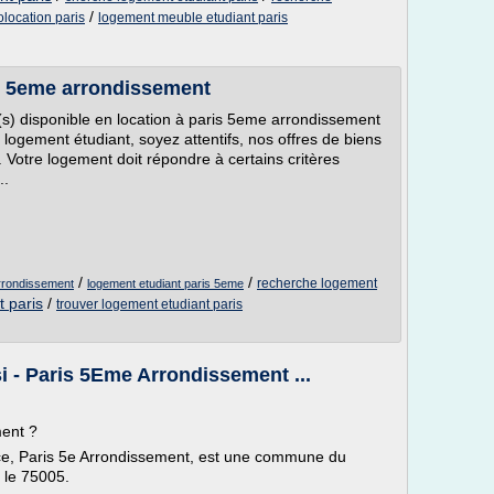
/
location paris
logement meuble etudiant paris
s 5eme arrondissement
s) disponible en location à paris 5eme arrondissement
 logement étudiant, soyez attentifs, nos offres de biens
. Votre logement doit répondre à certains critères
..
/
/
recherche logement
arrondissement
logement etudiant paris 5eme
t paris
/
trouver logement etudiant paris
i - Paris 5Eme Arrondissement ...
ment ?
nce, Paris 5e Arrondissement, est une commune du
 le 75005.