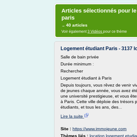
Articles sélectionnés pour l
paris
40 articles
→
Voir également
3 Vidéos
pour ce thème
Logement étudiant Paris - 3137 l
Salle de bain privée
Durée minimum :
Rechercher
Logement étudiant à Paris
Depuis toujours, vous rêvez de venir vi
de jeunes chaque année, vous avez été 
une université prestigieuse, et vous êt
à Paris. Cette ville déploie des trésor
étudiants, et tous les ans, des...
Lire la suite
Site :
https://www.immojeune.com
Thèmes liés :
location logement etudia