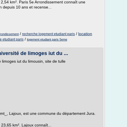
de 2,54 km². Paris 5e Arrondissement connaît une
 depuis 10 ans et recense...
/
/
location
recherche logement etudiant paris
rrondissement
/
 etudiant paris
logement etudiant paris 5eme
ersité de limoges iut du ...
limoges iut du limousin, site de tulle
Comt_, Lajoux, est une commune du département Jura.
e 23,65 km². Lajoux connaît...