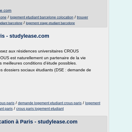
ne.com
/
/
lone
logement etudiant barcelone colocation
trouver
/
udiant barcelone
logement stage etudiant barcelone
is - studylease.com
nsez aux résidences universitaires CROUS
ROUS est naturellement un partenaire de la vie
es meilleures conditions d'étude possibles.
es dossiers sociaux étudiants (DSE : demande de
/
/
ous paris
demande logement etudiant crous paris
logement
/
nt paris
crous paris logement etudiant
ation à Paris - studylease.com