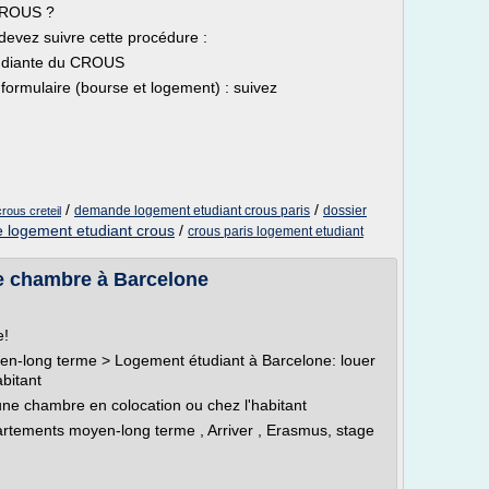
CROUS ?
evez suivre cette procédure :
tudiante du CROUS
formulaire (bourse et logement) : suivez
/
/
demande logement etudiant crous paris
dossier
rous creteil
logement etudiant crous
/
crous paris logement etudiant
e chambre à Barcelone
e!
en-long terme > Logement étudiant à Barcelone: louer
bitant
ne chambre en colocation ou chez l'habitant
partements moyen-long terme , Arriver , Erasmus, stage