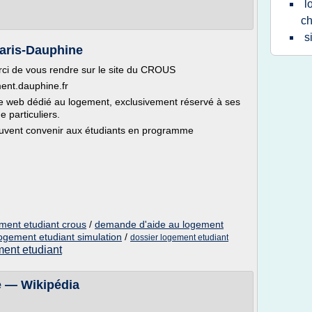
l
ch
s
Paris-Dauphine
rci de vous rendre sur le site du CROUS
ent.dauphine.fr
te web dédié au logement, exclusivement réservé à ses
e particuliers.
euvent convenir aux étudiants en programme
ment etudiant crous
/
demande d'aide au logement
ogement etudiant simulation
/
dossier logement etudiant
ent etudiant
e — Wikipédia