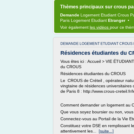
Thèmes principaux sur crous par
Demande
Logement Etudiant Crous P
Paris Logement Etudiant
Etranger
•
Voir également
les vidéos
pour ce thè
DEMANDE LOGEMENT ETUDIANT CROUS P
Résidences étudiantes du CR
Vous êtes ici : Accueil > VIE ÉTUDIAN
du CROUS
Résidences étudiantes du CROUS
Le CROUS de Créteil , opérateur natur
vingtaine de résidences universitaires
de Paris 8 : http://www.crous-creteil.f
Comment demander un logement au
Que vous soyez boursier ou non, vous 
Connectez-vous au Portail de la Vie 
Constituez votre DSE en remplissant le
attentivement les...
[suite...]