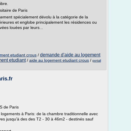
ibre.
sitaire de Paris
gement spécialement dévolu à la catégorie de la
érieures et englobe principalement les résidences ou
ivées louées par leurs...
demande d'aide au logement
ment etudiant crous
/
ent etudiant
/
aide au logement etudiant crous
/
portail
is.fr
S de Paris
logements à Paris: de la chambre traditionnelle avec
tives jusqu'à des des T2 - 30 à 46m2 - destinés sauf