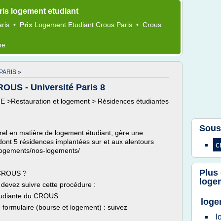
is logement etudiant
aris
•
Prix
Logement Etudiant Crous Paris
•
Crous
me
ARIS »
OUS - Université Paris 8
TE >Restauration et logement > Résidences étudiantes
Sous
el en matière de logement étudiant, gère une
 dont 5 résidences implantées sur et aux alentours
c
r/logements/nos-logements/
Plus
 CROUS ?
loge
devez suivre cette procédure :
Etudiante du CROUS
loge
 formulaire (bourse et logement) : suivez
l