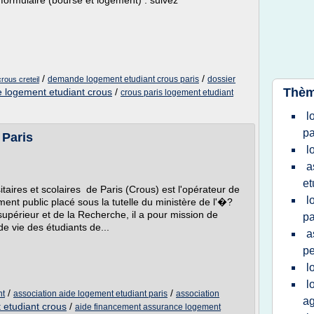
formulaire (bourse et logement) : suivez
/
/
demande logement etudiant crous paris
dossier
rous creteil
Thèm
logement etudiant crous
/
crous paris logement etudiant
l
pa
 Paris
l
a
et
taires et scolaires de Paris (Crous) est l'opérateur de
l
ment public placé sous la tutelle du ministère de l'�?
upérieur et de la Recherche, il a pour mission de
pa
de vie des étudiants de...
a
pe
l
l
/
/
nt
association aide logement etudiant paris
association
ag
 etudiant crous
/
aide financement assurance logement