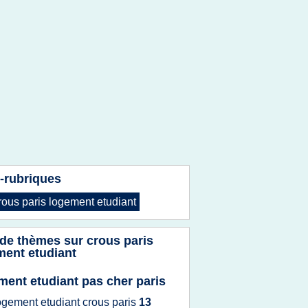
-rubriques
rous paris logement etudiant
 de thèmes sur
crous paris
ment etudiant
ment etudiant pas cher paris
ogement etudiant crous paris
13