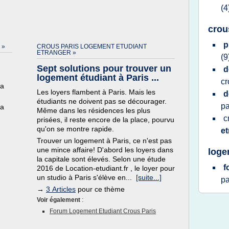
(4
crou
p
 »
CROUS PARIS LOGEMENT ETUDIANT
ETRANGER »
(9
Sept solutions pour trouver un
d
logement étudiant à Paris ...
cr
la
Les loyers flambent à Paris. Mais les
d
étudiants ne doivent pas se décourager.
pa
la
Même dans les résidences les plus
c
prisées, il reste encore de la place, pourvu
qu'on se montre rapide.
e
Trouver un logement à Paris, ce n'est pas
une mince affaire! D'abord les loyers dans
loge
la capitale sont élevés. Selon une étude
f
2016 de Location-etudiant.fr , le loyer pour
un studio à Paris s'élève en...
[suite...]
pa
→
3 Articles
pour ce thème
Voir également
:
Forum Logement Etudiant Crous Paris