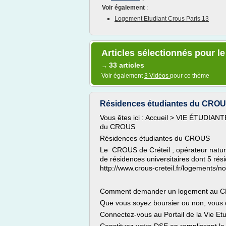
Voir également
:
Logement Etudiant Crous Paris 13
Articles sélectionnés pour l
33 articles
→
Voir également
3 Vidéos
pour ce thème
Résidences étudiantes du CROUS 
Vous êtes ici : Accueil > VIE ÉTUDIAN
du CROUS
Résidences étudiantes du CROUS
Le CROUS de Créteil , opérateur nature
de résidences universitaires dont 5 rés
http://www.crous-creteil.fr/logements/n
Comment demander un logement au 
Que vous soyez boursier ou non, vous d
Connectez-vous au Portail de la Vie E