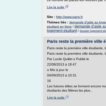
Le nombre de places est restreint par ra
Lire la suite
Site :
http://www.paris.fr
Thèmes liés :
demande d'aide au loge
demande d'aide au
etudiant en ligne
/
logement etudiant
/
dossier logement etu
Paris reste la première ville ét
Paris reste la première ville étudiante, l
Paris reste la première ville étudiante, l
Par Lucile Quillet o Publié le
22/08/2013 à 18:47
o Mis à jour le
04/09/2013 à 10:31
16
Les futures élites se forment encore ma
étudiants des filières les plus...
Lire la suite