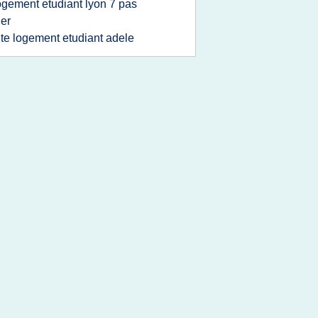
ogement etudiant lyon 7 pas
er
ite logement etudiant adele