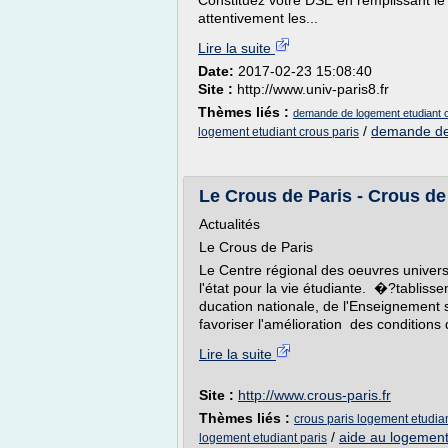
Constituez votre DSE en remplissant le 
attentivement les...
Lire la suite
Date:
2017-02-23 15:08:40
Site :
http://www.univ-paris8.fr
Thèmes liés :
demande de logement etudiant c
/
demande de 
logement etudiant crous paris
Le Crous de Paris - Crous de
Actualités
Le Crous de Paris
Le Centre régional des oeuvres universi
l'état pour la vie étudiante. �?tablisse
ducation nationale, de l'Enseignement s
favoriser l'amélioration des conditions 
Lire la suite
Site :
http://www.crous-paris.fr
Thèmes liés :
crous paris logement etudia
/
aide au logement
logement etudiant paris