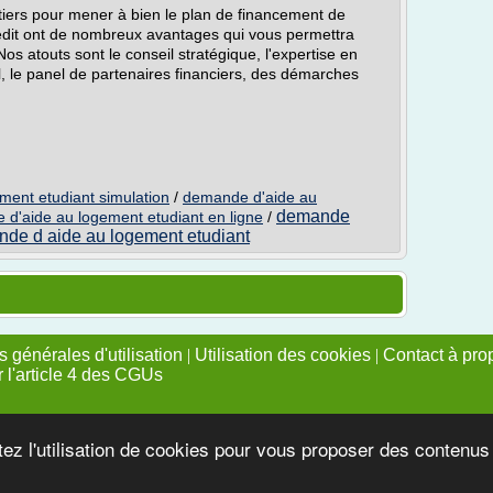
rtiers pour mener à bien le plan de financement de
édit ont de nombreux avantages qui vous permettra
Nos atouts sont le conseil stratégique, l'expertise en
l, le panel de partenaires financiers, des démarches
ent etudiant simulation
/
demande d'aide au
demande
d'aide au logement etudiant en ligne
/
de d aide au logement etudiant
 générales d'utilisation
|
Utilisation des cookies
|
Contact à pro
r l'article 4 des CGUs
tez l'utilisation de cookies pour vous proposer des contenu