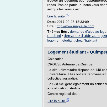
trouver un logement pour septembre/oct
repos. Pas de panique, nous vous donno
auxquelles vous avez...
Lire la suite
Date:
2017-02-23 15:33:09
Site :
http://www.mapiaule.com
Thèmes liés :
demande d'aide au loge
etudiant
demande d aide au logem
/
logement etudiant chez l'habitant
Logement étudiant - Quimp
Colocation
CROUS / Antenne de Quimper
La cité universitaire dispose de 148 ch
universitaire. Elles ont été rénovées en 
collective agrandie).
Le CROUS gère également un fichier de
en colocation, studios...
Centre régional des...
Lire la suite