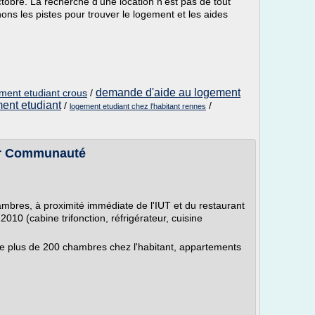
obre. La recherche d'une location n'est pas de tout
ns les pistes pour trouver le logement et les aides
demande d'aide au logement
ment etudiant crous
/
ent etudiant
/
/
logement etudiant chez l'habitant rennes
er Communauté
ambres, à proximité immédiate de l'IUT et du restaurant
2010 (cabine trifonction, réfrigérateur, cuisine
 plus de 200 chambres chez l'habitant, appartements