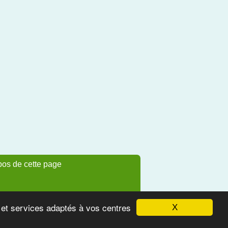
pos de cette page
s et services adaptés à vos centres
X