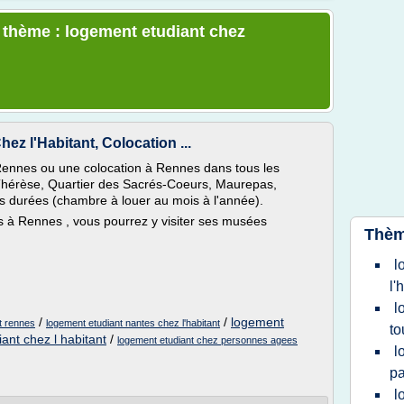
e thème : logement etudiant chez
 l'Habitant, Colocation ...
Rennes ou une colocation à Rennes dans tous les
-Thérèse, Quartier des Sacrés-Coeurs, Maurepas,
 durées (chambre à louer au mois à l'année).
es à Rennes , vous pourrez y visiter ses musées
Thèm
l
l'
l
/
/
logement
nt rennes
logement etudiant nantes chez l'habitant
to
ant chez l habitant
/
logement etudiant chez personnes agees
l
pa
l