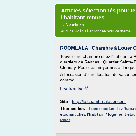
Articles sélectionnés pour l
l'habitant rennes
6 articles
→
Aucune vidéo sélectionnée pour ce thème
ROOMLALA | Chambre à Louer Chez
Touver une chambre chez l'habitant à 
quartiers de Rennes : Quartier Sainte
Cleunay. Pour des moyennes et longues
A l'occasion d' une location de vacanc
comme...
Lire la suite
Site :
http://lu.chambrealouer.com
Thèmes liés :
logement etudiant chez l'habita
etudiant chez l'habitant
/
logement etudi
rennes