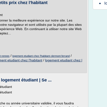
its prix chez l'habitant
l
nt
nner la meilleure expérience sur notre site. Les
otre navigateur et sont utilisés par la plupart des sites
xpérience Web. En continuant à utiliser notre site Web
eptez...
/
/
nt rennes
logement etudiant chez l'habitant clermont ferrand
ent etudiant chez l'habitant
/
logement etudiant chez l
logement étudiant | Se ...
étudiant
étudiant
che ou année universitaire validée, il vous faudra