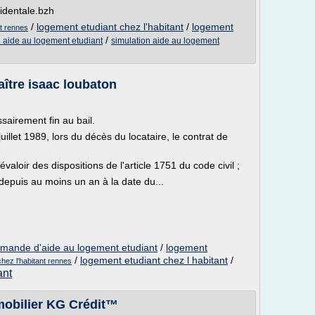
identale.bzh
/
logement etudiant chez l'habitant
/
logement
nt rennes
/
l aide au logement etudiant
simulation aide au logement
aître isaac loubaton
sairement fin au bail.
 juillet 1989, lors du décès du locataire, le contrat de
évaloir des dispositions de l'article 1751 du code civil ;
 depuis au moins un an à la date du...
mande d'aide au logement etudiant
/
logement
/
logement etudiant chez l habitant
/
chez l'habitant rennes
ant
mmobilier KG Crédit™