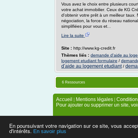
Vous avez le choix entre plusieurs cou
votre achat immobilier. Ceux de KG Cr
d'obtenir votre prêt à un meilleur taux. 
négociation, la force du réseau nationa
simplifiées pour vous et...
Lire la suite
Site :
http://www.kg-credit.fr
Thèmes liés :
demande d'aide au logem
logement etudiant formulaire
/
demande 
d'aide au logement etudiant
deman
/
6 Ressources
Accueil
|
Mentions légales
|
Conditions
Pour ajouter ou supprimer un site, voi
En poursuivant votre navigation sur ce site, vous accep
d'intérêts.
En savoir plus