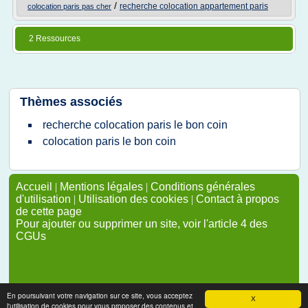
/
recherche colocation appartement paris
colocation paris pas cher
2 Ressources
Thèmes associés
recherche colocation paris le bon coin
colocation paris le bon coin
Accueil
|
Mentions légales
|
Conditions générales
d'utilisation
|
Utilisation des cookies
|
Contact à propos
de cette page
Pour ajouter ou supprimer un site, voir l'article 4 des
CGUs
En poursuivant votre navigation sur ce site, vous acceptez
X
l'utilisation de cookies pour vous proposer des contenus et