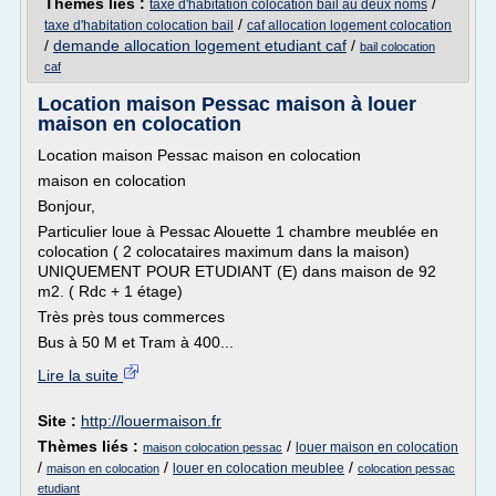
Thèmes liés :
/
taxe d'habitation colocation bail au deux noms
/
taxe d'habitation colocation bail
caf allocation logement colocation
/
demande allocation logement etudiant caf
/
bail colocation
caf
Location maison Pessac maison à louer
maison en colocation
Location maison Pessac maison en colocation
maison en colocation
Bonjour,
Particulier loue à Pessac Alouette 1 chambre meublée en
colocation ( 2 colocataires maximum dans la maison)
UNIQUEMENT POUR ETUDIANT (E) dans maison de 92
m2. ( Rdc + 1 étage)
Très près tous commerces
Bus à 50 M et Tram à 400...
Lire la suite
Site :
http://louermaison.fr
Thèmes liés :
/
louer maison en colocation
maison colocation pessac
/
/
/
louer en colocation meublee
maison en colocation
colocation pessac
etudiant