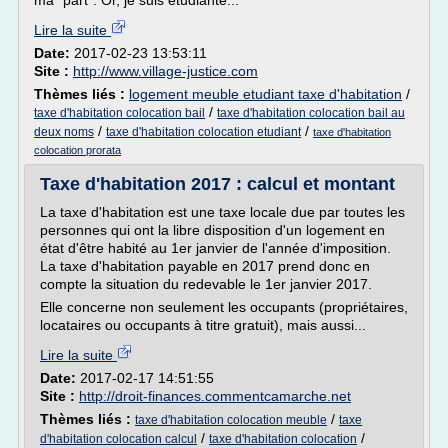
ma "part". Or, je suis étudiante...
Lire la suite
Date:
2017-02-23 13:53:11
Site :
http://www.village-justice.com
Thèmes liés :
logement meuble etudiant taxe d'habitation
/
/
taxe d'habitation colocation bail
taxe d'habitation colocation bail au
/
/
deux noms
taxe d'habitation colocation etudiant
taxe d'habitation
colocation prorata
Taxe d'habitation 2017 : calcul et montant
La taxe d'habitation est une taxe locale due par toutes les
personnes qui ont la libre disposition d'un logement en
état d'être habité au 1er janvier de l'année d'imposition.
La taxe d'habitation payable en 2017 prend donc en
compte la situation du redevable le 1er janvier 2017.
Elle concerne non seulement les occupants (propriétaires,
locataires ou occupants à titre gratuit), mais aussi...
Lire la suite
Date:
2017-02-17 14:51:55
Site :
http://droit-finances.commentcamarche.net
Thèmes liés :
/
taxe d'habitation colocation meuble
taxe
/
/
d'habitation colocation calcul
taxe d'habitation colocation