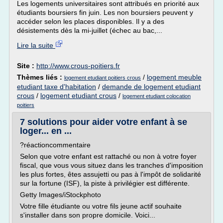
Les logements universitaires sont attribués en priorité aux
étudiants boursiers fin juin. Les non boursiers peuvent y
accéder selon les places disponibles. Il y a des
désistements dès la mi-juillet (échec au bac,...
Lire la suite
Site :
http://www.crous-poitiers.fr
Thèmes liés :
/
logement meuble
logement etudiant poitiers crous
etudiant taxe d'habitation
/
demande de logement etudiant
crous
/
logement etudiant crous
/
logement etudiant colocation
poitiers
7 solutions pour aider votre enfant à se
loger... en ...
?réactioncommentaire
Selon que votre enfant est rattaché ou non à votre foyer
fiscal, que vous vous situez dans les tranches d'imposition
les plus fortes, êtes assujetti ou pas à l'impôt de solidarité
sur la fortune (ISF), la piste à privilégier est différente.
Getty Images/iStockphoto
Votre fille étudiante ou votre fils jeune actif souhaite
s'installer dans son propre domicile. Voici...