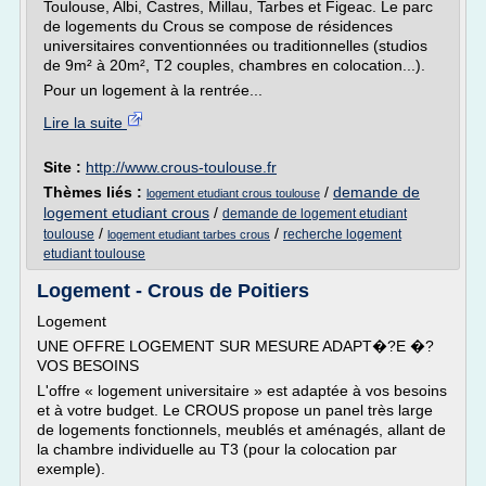
Toulouse, Albi, Castres, Millau, Tarbes et Figeac. Le parc
de logements du Crous se compose de résidences
universitaires conventionnées ou traditionnelles (studios
de 9m² à 20m², T2 couples, chambres en colocation...).
Pour un logement à la rentrée...
Lire la suite
Site :
http://www.crous-toulouse.fr
Thèmes liés :
/
demande de
logement etudiant crous toulouse
logement etudiant crous
/
demande de logement etudiant
/
/
toulouse
recherche logement
logement etudiant tarbes crous
etudiant toulouse
Logement - Crous de Poitiers
Logement
UNE OFFRE LOGEMENT SUR MESURE ADAPT�?E �?
VOS BESOINS
L'offre « logement universitaire » est adaptée à vos besoins
et à votre budget. Le CROUS propose un panel très large
de logements fonctionnels, meublés et aménagés, allant de
la chambre individuelle au T3 (pour la colocation par
exemple).